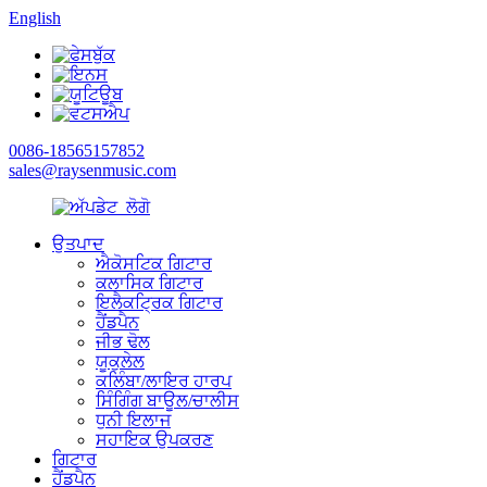
English
0086-18565157852
sales@raysenmusic.com
ਉਤਪਾਦ
ਐਕੋਸਟਿਕ ਗਿਟਾਰ
ਕਲਾਸਿਕ ਗਿਟਾਰ
ਇਲੈਕਟ੍ਰਿਕ ਗਿਟਾਰ
ਹੈਂਡਪੈਨ
ਜੀਭ ਢੋਲ
ਯੂਕੁਲੇਲ
ਕਲਿੰਬਾ/ਲਾਇਰ ਹਾਰਪ
ਸਿੰਗਿੰਗ ਬਾਊਲ/ਚਾਲੀਸ
ਧੁਨੀ ਇਲਾਜ
ਸਹਾਇਕ ਉਪਕਰਣ
ਗਿਟਾਰ
ਹੈਂਡਪੈਨ