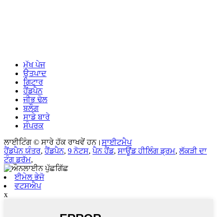
ਮੁੱਖ ਪੇਜ
ਉਤਪਾਦ
ਗਿਟਾਰ
ਹੈਂਡਪੈਨ
ਜੀਭ ਢੋਲ
ਬਲੌਗ
ਸਾਡੇ ਬਾਰੇ
ਸੰਪਰਕ
ਲਾਈਟਿੰਗ © ਸਾਰੇ ਹੱਕ ਰਾਖਵੇਂ ਹਨ।
ਸਾਈਟਮੈਪ
ਹੈਂਡਪੈਨ ਯੰਤਰ
,
ਹੈਂਡਪੈਨ
,
9 ਨੋਟਸ
,
ਪੈਨ ਹੈਂਡ
,
ਸਾਊਂਡ ਹੀਲਿੰਗ ਡ੍ਰਮ
,
ਲੱਕੜੀ ਦਾ
ਟੰਗ ਡਰੱਮ
,
ਈਮੇਲ ਭੇਜੋ
ਵਟਸਐਪ
x