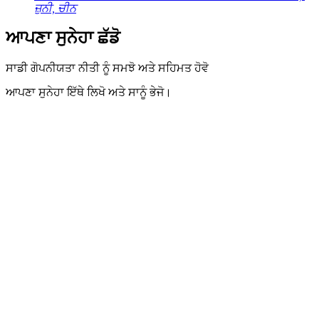
ਜ਼ੁਨੀ, ਚੀਨ
ਆਪਣਾ ਸੁਨੇਹਾ ਛੱਡੋ
ਸਾਡੀ ਗੋਪਨੀਯਤਾ ਨੀਤੀ ਨੂੰ ਸਮਝੋ ਅਤੇ ਸਹਿਮਤ ਹੋਵੋ
ਆਪਣਾ ਸੁਨੇਹਾ ਇੱਥੇ ਲਿਖੋ ਅਤੇ ਸਾਨੂੰ ਭੇਜੋ।