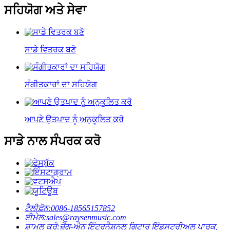
ਸਹਿਯੋਗ ਅਤੇ ਸੇਵਾ
ਸਾਡੇ ਵਿਤਰਕ ਬਣੋ
ਸੰਗੀਤਕਾਰਾਂ ਦਾ ਸਹਿਯੋਗ
ਆਪਣੇ ਉਤਪਾਦ ਨੂੰ ਅਨੁਕੂਲਿਤ ਕਰੋ
ਸਾਡੇ ਨਾਲ ਸੰਪਰਕ ਕਰੋ
ਟੈਲੀਫ਼ੋਨ:
0086-18565157852
ਈਮੇਲ:
sales@raysenmusic.com
ਸ਼ਾਮਲ ਕਰੋ:
ਜ਼ੇਂਗ-ਐਨ ਇੰਟਰਨੈਸ਼ਨਲ ਗਿਟਾਰ ਇੰਡਸਟਰੀਅਲ ਪਾਰਕ, ​​