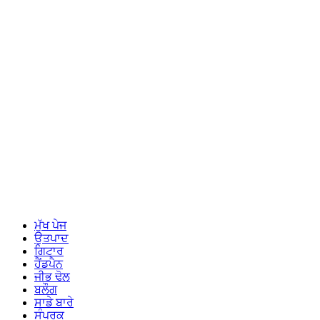
ਮੁੱਖ ਪੇਜ
ਉਤਪਾਦ
ਗਿਟਾਰ
ਹੈਂਡਪੈਨ
ਜੀਭ ਢੋਲ
ਬਲੌਗ
ਸਾਡੇ ਬਾਰੇ
ਸੰਪਰਕ