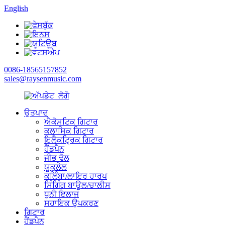
English
0086-18565157852
sales@raysenmusic.com
ਉਤਪਾਦ
ਐਕੋਸਟਿਕ ਗਿਟਾਰ
ਕਲਾਸਿਕ ਗਿਟਾਰ
ਇਲੈਕਟ੍ਰਿਕ ਗਿਟਾਰ
ਹੈਂਡਪੈਨ
ਜੀਭ ਢੋਲ
ਯੂਕੁਲੇਲ
ਕਲਿੰਬਾ/ਲਾਇਰ ਹਾਰਪ
ਸਿੰਗਿੰਗ ਬਾਊਲ/ਚਾਲੀਸ
ਧੁਨੀ ਇਲਾਜ
ਸਹਾਇਕ ਉਪਕਰਣ
ਗਿਟਾਰ
ਹੈਂਡਪੈਨ