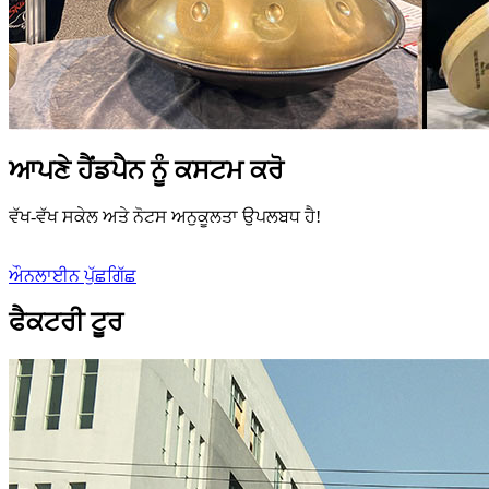
ਆਪਣੇ ਹੈਂਡਪੈਨ ਨੂੰ ਕਸਟਮ ਕਰੋ
ਵੱਖ-ਵੱਖ ਸਕੇਲ ਅਤੇ ਨੋਟਸ ਅਨੁਕੂਲਤਾ ਉਪਲਬਧ ਹੈ!
ਔਨਲਾਈਨ ਪੁੱਛਗਿੱਛ
ਫੈਕਟਰੀ ਟੂਰ