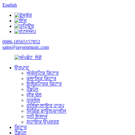
English
0086-18565157852
sales@raysenmusic.com
ਉਤਪਾਦ
ਐਕੋਸਟਿਕ ਗਿਟਾਰ
ਕਲਾਸਿਕ ਗਿਟਾਰ
ਇਲੈਕਟ੍ਰਿਕ ਗਿਟਾਰ
ਹੈਂਡਪੈਨ
ਜੀਭ ਢੋਲ
ਯੂਕੁਲੇਲ
ਕਲਿੰਬਾ/ਲਾਇਰ ਹਾਰਪ
ਸਿੰਗਿੰਗ ਬਾਊਲ/ਚਾਲੀਸ
ਧੁਨੀ ਇਲਾਜ
ਸਹਾਇਕ ਉਪਕਰਣ
ਗਿਟਾਰ
ਹੈਂਡਪੈਨ