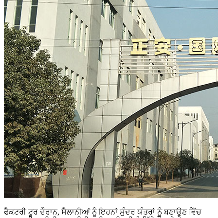
ਫੈਕਟਰੀ ਟੂਰ ਦੌਰਾਨ, ਸੈਲਾਨੀਆਂ ਨੂੰ ਇਹਨਾਂ ਸੁੰਦਰ ਯੰਤਰਾਂ ਨੂੰ ਬਣਾਉਣ ਵਿੱਚ