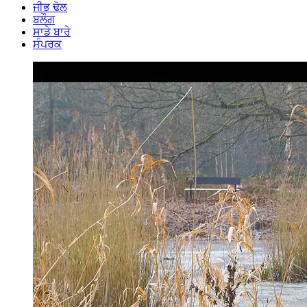
ਜੀਭ ਢੋਲ
ਬਲੌਗ
ਸਾਡੇ ਬਾਰੇ
ਸੰਪਰਕ