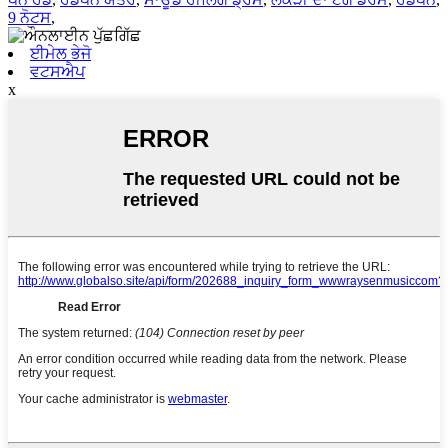
9 ਨੋਟਸ
,
ਈਮੇਲ ਭੇਜੋ
ਵਟਸਐਪ
x