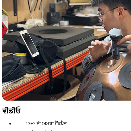
ਵੀਡੀਓ
13+7 ਈ ਅਮਰਾ ਹੈਂਡਪੈਨ