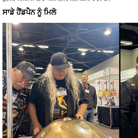
ਸਾਡੇ ਹੈਂਡਪੈਨ ਨੂੰ ਮਿਲੋ