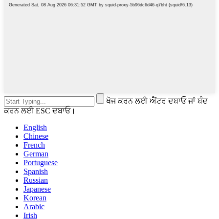
ਖੋਜ ਕਰਨ ਲਈ ਐਂਟਰ ਦਬਾਓ ਜਾਂ ਬੰਦ
ਕਰਨ ਲਈ ESC ਦਬਾਓ।
English
Chinese
French
German
Portuguese
Spanish
Russian
Japanese
Korean
Arabic
Irish