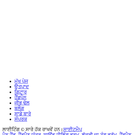
ਮੁੱਖ ਪੇਜ
ਉਤਪਾਦ
ਗਿਟਾਰ
ਹੈਂਡਪੈਨ
ਜੀਭ ਢੋਲ
ਬਲੌਗ
ਸਾਡੇ ਬਾਰੇ
ਸੰਪਰਕ
ਲਾਈਟਿੰਗ © ਸਾਰੇ ਹੱਕ ਰਾਖਵੇਂ ਹਨ।
ਸਾਈਟਮੈਪ
ਪੈਨ ਹੈਂਡ
,
ਹੈਂਡਪੈਨ ਯੰਤਰ
,
ਸਾਊਂਡ ਹੀਲਿੰਗ ਡ੍ਰਮ
,
ਲੱਕੜੀ ਦਾ ਟੰਗ ਡਰੱਮ
,
ਹੈਂਡਪੈਨ
,