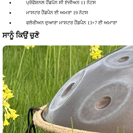
ਪ੍ਰੋਫੈਸ਼ਨਲ ਹੈਂਡਪੈਨ ਸੀ ਏਜੀਅਨ 11 ਨੋਟਸ
ਮਾਸਟਰ ਹੈਂਡਪੈਨ ਈ ਅਮਰਾ 19 ਨੋਟਸ
ਫਲੋਰੀਅਨ ਦੁਆਰਾ ਮਾਸਟਰ ਹੈਂਡਪੈਨ 13+7 ਈ ਅਮਾਰਾ
ਸਾਨੂੰ ਕਿਉਂ ਚੁਣੋ